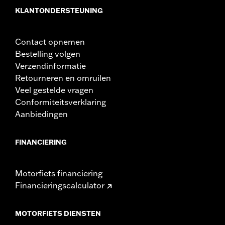
In de doos:
Ventilatorassemblage, hardware, dashboardbasis,
KLANTONDERSTEUNING
schakelaars, kabelbinders, relaiskabel en instructies
GARANTIE:
,,,,,,,,,,,,,,,,,,,,,,,,,,,,,,,,,,,,,,,,,,,,,,,,,,,,,,,,,
Contact opnemen
Bestelling volgen
Verzendinformatie
Retourneren en omruilen
Veel gestelde vragen
Conformiteitsverklaring
Aanbiedingen
FINANCIERING
Motorfiets financiering
Financieringscalculator
MOTORFIETS DIENSTEN