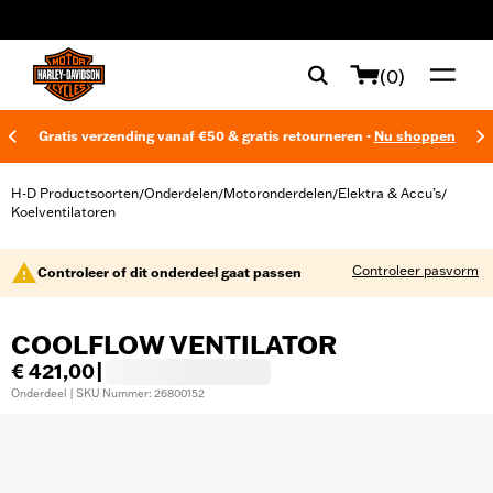
web accessibility
(0)
Gratis verzending vanaf €50 & gratis retourneren -
Nu shoppen
H-D Productsoorten
Onderdelen
Motoronderdelen
Elektra & Accu’s
/
/
/
/
Koelventilatoren
Controleer pasvorm
Controleer of dit onderdeel gaat passen
COOLFLOW VENTILATOR
€ 421,00
|
Onderdeel | SKU Nummer: 26800152