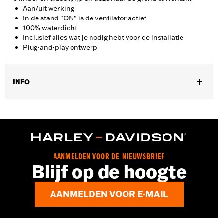
Aan/uit werking
In de stand "ON" is de ventilator actief
100% waterdicht
Inclusief alles wat je nodig hebt voor de installatie
Plug-and-play ontwerp
INFO
Past op '09-'16 Touring en Trike modellen met of zonder originele
mid-frame luchtdeflectors. Aparte aanschaf van Mid-frame
winddeflectorset P/N 58002-09A is raadzaam voor maximale
prestaties indien nog niet aanwezig. '15-'16 FLRT modellen
vereisen de afzonderlijke aanschaf van schakelset P/N 71522-
08.
AANMELDEN VOOR DE NIEUWSBRIEF
Installatie-instructies
Blijf op de hoogte
Installatie door dealer aanbevolen:
Ja
Waterdicht:
Ja
AANMELDEN VOOR E-MAIL
Apart verkocht:
Mid-frame winddeflectorset
Per stuk verkocht:
Elk