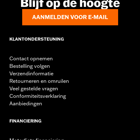
Blijf op de hoogte
montagemateriaal
Per stuk verkocht:
Elk
AANMELDEN VOOR E-MAIL
Materiaal:
Gegoten aluminium
In de doos:
Wiel en installatiehandleiding
Wielmaat:
21
KLANTONDERSTEUNING
Contact opnemen
Bestelling volgen
Verzendinformatie
Retourneren en omruilen
Veel gestelde vragen
Conformiteitsverklaring
Aanbiedingen
FINANCIERING