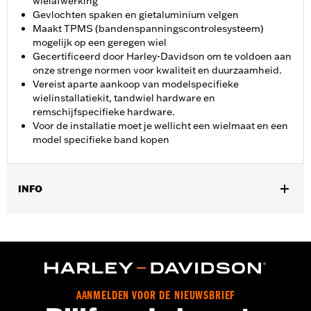
wielafwerking
Gevlochten spaken en gietaluminium velgen
Maakt TPMS (bandenspanningscontrolesysteem)
mogelijk op een geregen wiel
Gecertificeerd door Harley-Davidson om te voldoen aan
onze strenge normen voor kwaliteit en duurzaamheid.
Vereist aparte aankoop van modelspecifieke
wielinstallatiekit, tandwiel hardware en
remschijfspecifieke hardware.
Voor de installatie moet je wellicht een wielmaat en een
model specifieke band kopen
INFO
Past op ’18-'22 FLTRXSE modellen. ’18-’20 FLTRXSE modellen
vereisen aparte aanschaf van TPMS sensor P/N 42300145,
behalve Japanse modellen, die vereisen P/N 42300146.
Installatie-instructies
Positie op de motorfiets:
Voorkant
AANMELDEN VOOR DE NIEUWSBRIEF
Apart verkocht:
Wiel-montageset en schijfrem