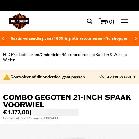
web accessibility
(0)
Gratis verzending vanaf €50 & gratis retourneren -
Nu shoppen
H-D Productsoorten
Onderdelen
Motoronderdelen
Banden & Wielen
/
/
/
/
Wielen
Controleer pasvorm
Controleer of dit onderdeel gaat passen
COMBO GEGOTEN 21-INCH SPAAK
VOORWIEL
€ 1.177,00
|
Onderdeel | SKU Nummer: 43300888