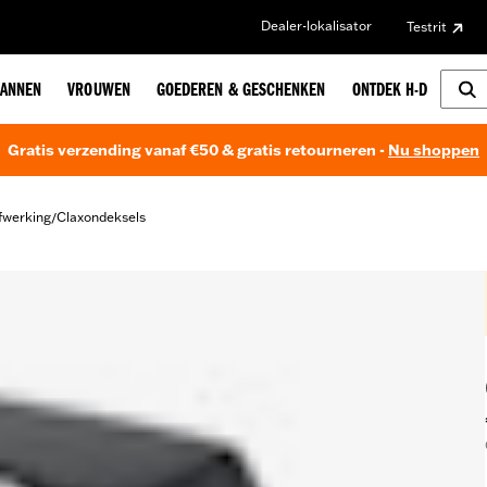
Dealer-lokalisator
Testrit
ANNEN
VROUWEN
GOEDEREN & GESCHENKEN
ONTDEK H-D
Gratis verzending vanaf €50 & gratis retourneren -
Nu shoppen
fwerking
Claxondeksels
/