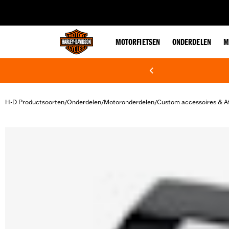
web accessibility
MOTORFIETSEN
ONDERDELEN
M
H-D Productsoorten
Onderdelen
Motoronderdelen
Custom accessoires & A
/
/
/