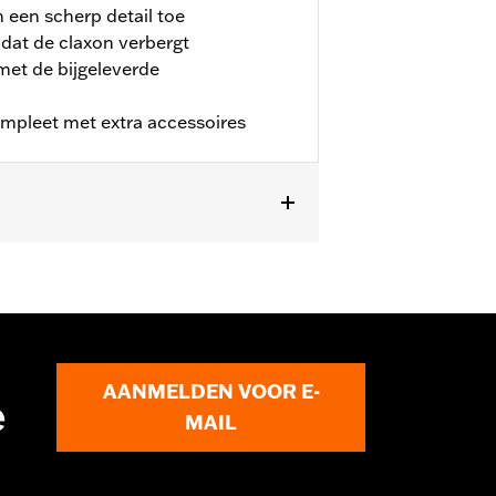
 een scherp detail toe
dat de claxon verbergt
 met de bijgeleverde
mpleet met extra accessoires
n). Past niet op '23-'24 FLHXSE,
AANMELDEN VOOR E-
e
MAIL