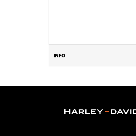
INFO
Past op '93-'24 modellen met aan de 
FLTRXSE en '24 FLHX, FLTRX en FLT
Installatie-instructies
Per stuk verkocht:
Elk
In de doos:
Claxoncover, installatieha