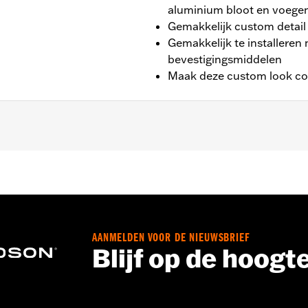
aluminium bloot en voegen
Gemakkelijk custom detail 
Gemakkelijk te installeren
bevestigingsmiddelen
Maak deze custom look co
zijkant gemonteerde claxon (behalve VRSC™- en XG-modelle
RXSTSE modellen.
rdware en installatie-instructies
AANMELDEN VOOR DE NIEUWSBRIEF
Blijf op de hoogt