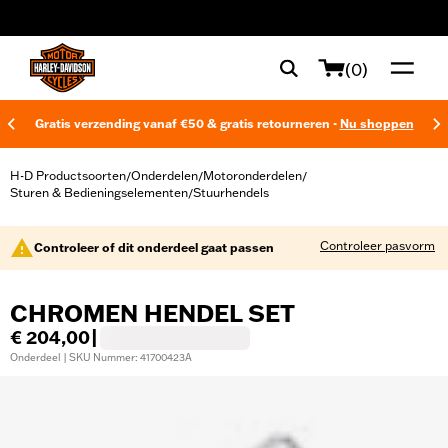
web accessibility
(0)
Gratis verzending vanaf €50 & gratis retourneren -
Nu shoppen
H-D Productsoorten
Onderdelen
Motoronderdelen
/
/
/
Sturen & Bedieningselementen
Stuurhendels
/
Controleer pasvorm
Controleer of dit onderdeel gaat passen
CHROMEN HENDEL SET
€ 204,00
|
Onderdeel | SKU Nummer: 41700423A