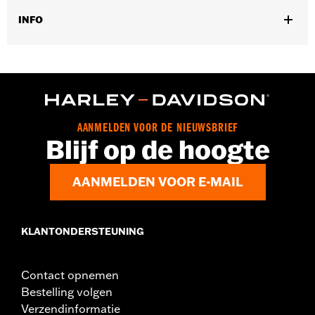
INFO
Past op '17-'18 Trike modellen.
Installatie-instructies
Per stuk verkocht:
Twee
Materiaal:
Aluminum
In de doos:
Rem- en koppelingshendels, anti-ratelclip van de
AANMELDEN VOOR DE NIEUWSBRIEF
koppeling, nieuwe scharnierbus
Blijf op de hoogte
AANMELDEN VOOR E-MAIL
KLANTONDERSTEUNING
Contact opnemen
Bestelling volgen
Verzendinformatie