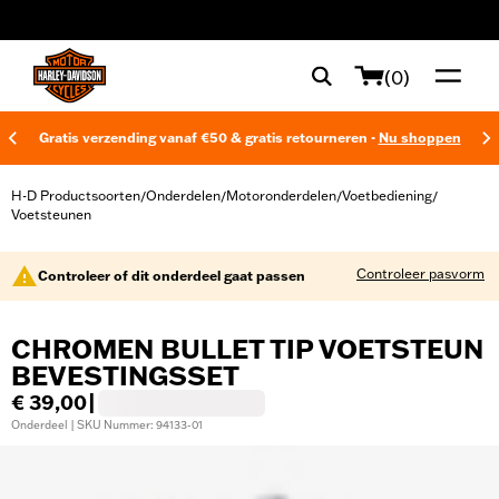
web accessibility
(0)
Gratis verzending vanaf €50 & gratis retourneren -
Nu shoppen
H-D Productsoorten
Onderdelen
Motoronderdelen
Voetbediening
/
/
/
/
Voetsteunen
Controleer pasvorm
Controleer of dit onderdeel gaat passen
CHROMEN BULLET TIP VOETSTEUN
BEVESTINGSSET
€ 39,00
|
Onderdeel | SKU Nummer: 94133-01