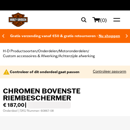
web accessibility
(0)
Gratis verzending vanaf €50 & gratis retourneren -
Nu shoppen
H-D Productsoorten
Onderdelen
Motoronderdelen
/
/
/
Custom accessoires & Afwerking
Achterzijde afwerking
/
Controleer pasvorm
Controleer of dit onderdeel gaat passen
CHROMEN BOVENSTE
RIEMBESCHERMER
€ 187,00
|
Onderdeel | SKU Nummer: 60867-08