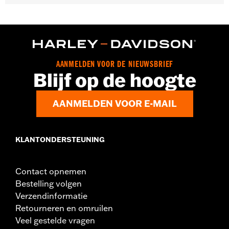
Past op '07 -'17 FLS, FLSS, FLSTFB, FLSTFBS, FLSTSB,
FLSTSC, FXCW, FXS, FXSB, FXSE, FXST en FXSTB modellen.
Standaard op veel '07-'17 Softail® modellen.
Per stuk verkocht:
Elk
In de doos:
Alleen beltbeschermer
AANMELDEN VOOR DE NIEUWSBRIEF
Blijf op de hoogte
AANMELDEN VOOR E-MAIL
KLANTONDERSTEUNING
Contact opnemen
Bestelling volgen
Verzendinformatie
Retourneren en omruilen
Veel gestelde vragen