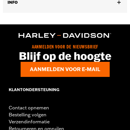
INFO
Universele montage.
Per stuk verkocht:
Elk
In de doos:
4 verchroomde dopmoeren
AANMELDEN VOOR DE NIEUWSBRIEF
Blijf op de hoogte
AANMELDEN VOOR E-MAIL
KLANTONDERSTEUNING
Contact opnemen
Bestelling volgen
Verzendinformatie
Retourneren en omruilen