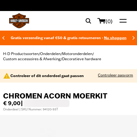
web accessibility
(0)
Gratis verzending vanaf €50 & gratis retourneren -
Nu shoppen
H-D Productsoorten
Onderdelen
Motoronderdelen
/
/
/
Custom accessoires & Afwerking
Decoratieve hardware
/
Controleer pasvorm
Controleer of dit onderdeel gaat passen
CHROMEN ACORN MOERKIT
€ 9,00
|
Onderdeel | SKU Nummer: 94120-93T