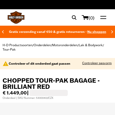
web accessibility
(0)
Gratis verzending vanaf €50 & gratis retourneren -
Nu shoppen
H-D Productsoorten
Onderdelen
Motoronderdelen
Lak & Bodywork
/
/
/
/
Tour-Pak
Controleer pasvorm
Controleer of dit onderdeel gaat passen
CHOPPED TOUR-PAK BAGAGE -
BRILLIANT RED
€ 1.449,00
|
Onderdeel | SKU Nummer: 53000402EZX