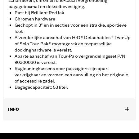
scharnieren, chromen one-touch vergrendeling,
bagageboxmat en dekselbevestiging.
Past bij Brilliant Red lak
Chromen hardware
Gechopt in 3" en in secties voor een strakke, sportieve
look
Afzonderlijke aanschaf van H-D® Detachables™ Two-Up
of Solo Tour-Pak® montagerek en toepasselijke
dockinghardware is vereist.
Aparte aanschaf van Tour-Pak-vergrendelingsset P/N
90300030 is vereist.
Rugleuningkussens voor passagiers zijn apart
verkrijgbaar en vormen een aanvulling op het originele
of accessoire zadel.
Bagagecapaciteit: 53 liter.
INFO
Past op ’14-later Road King®, Road Glide®, Street Glide®,
Electra Glide® Standard en geselecteerde CVO™ modellen
(behalve '25-later FLTRXRRSE). Afzonderlijke aanschaf van H-