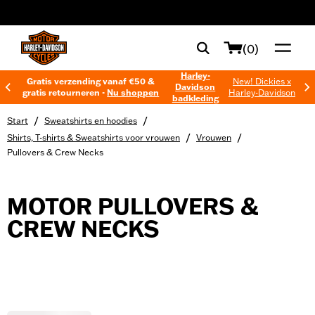
web accessibility
(0)
Harley-
Gratis verzending vanaf €50 &
New! Dickies x
Davidson
gratis retourneren -
Nu shoppen
Harley-Davidson
badkleding
/
/
Start
Sweatshirts en hoodies
/
/
Shirts, T-shirts & Sweatshirts voor vrouwen
Vrouwen
Pullovers & Crew Necks
MOTOR PULLOVERS &
CREW NECKS