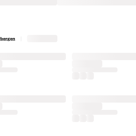
|
erbergen