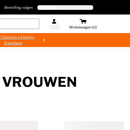
Bestelling volgen
Winkelwagen (0)
 Dickies x Harley-
Davidson
R VROUWEN