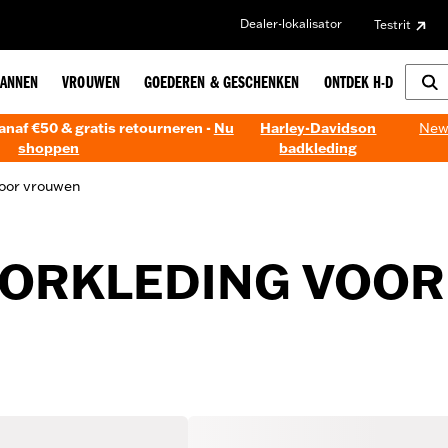
Dealer-lokalisator
Testrit
ANNEN
VROUWEN
GOEDEREN & GESCHENKEN
ONTDEK H-D
anaf €50 & gratis retourneren -
Nu
Harley-Davidson
New!
shoppen
badkleding
voor vrouwen
ORKLEDING VOO