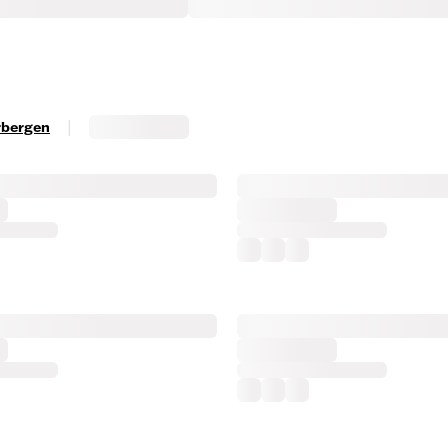
|
erbergen