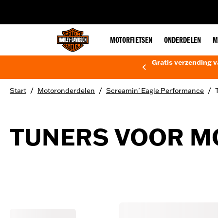
web accessibility
MOTORFIETSEN
ONDERDELEN
M
Gratis verzending v
/
/
/
Start
Motoronderdelen
Screamin’ Eagle Performance
TUNERS VOOR M