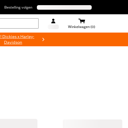
Bestelling volgen
Winkelwagen (0)
 Dickies x Harley-
Davidson