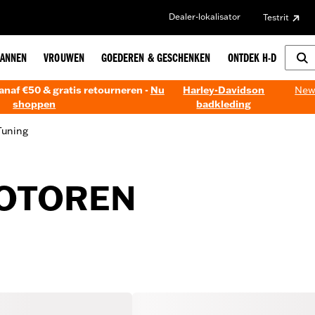
Dealer-lokalisator
Testrit
ANNEN
VROUWEN
GOEDEREN & GESCHENKEN
ONTDEK H-D
anaf €50 & gratis retourneren -
Nu
Harley-Davidson
New!
shoppen
badkleding
Tuning
OTOREN