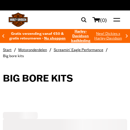
web accessibility
(0)
Harley-
Gratis verzending vanaf €50 &
New! Dickies x
Davidson
gratis retourneren -
Nu shoppen
Harley-Davidson
badkleding
/
/
/
Start
Motoronderdelen
Screamin’ Eagle Performance
Big bore kits
BIG BORE KITS