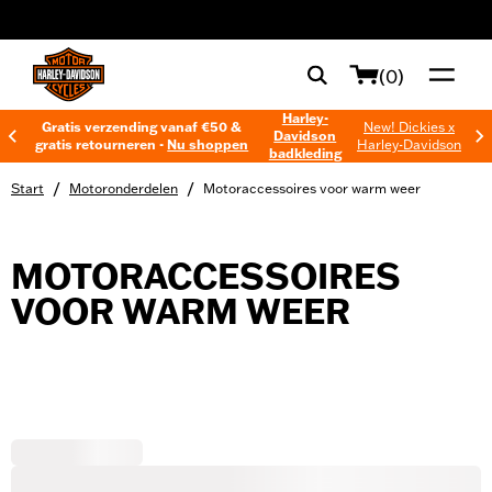
web accessibility
(0)
Harley-
Gratis verzending vanaf €50 &
New! Dickies x
Davidson
gratis retourneren -
Nu shoppen
Harley-Davidson
badkleding
/
/
Start
Motoronderdelen
Motoraccessoires voor warm weer
MOTORACCESSOIRES
VOOR WARM WEER