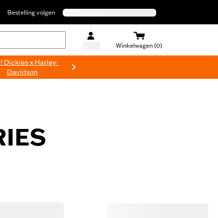
Bestelling volgen
Winkelwagen (0)
 Dickies x Harley-
Davidson
RIES