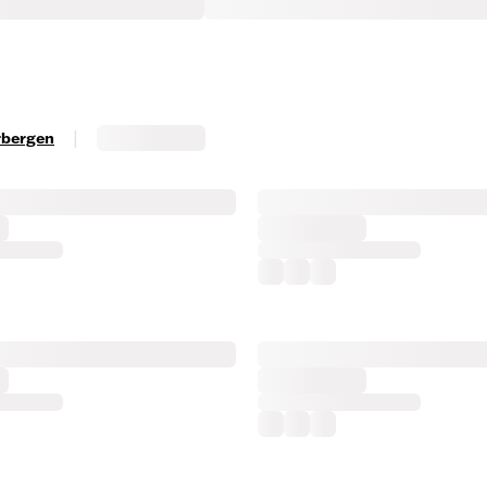
|
erbergen