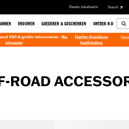
Dealer-lokalisator
Testrit
ANNEN
VROUWEN
GOEDEREN & GESCHENKEN
ONTDEK H-D
anaf €50 & gratis retourneren -
Nu
Harley-Davidson
New!
shoppen
badkleding
F-ROAD ACCESSO