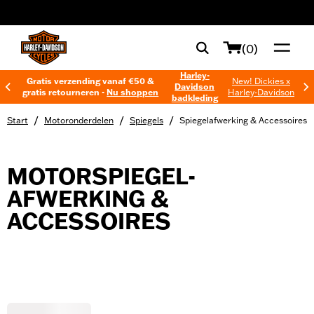
web accessibility
(0)
Harley-
Gratis verzending vanaf €50 &
New! Dickies x
Davidson
gratis retourneren -
Nu shoppen
Harley-Davidson
badkleding
/
/
/
Start
Motoronderdelen
Spiegels
Spiegelafwerking & Accessoires
MOTORSPIEGEL-
AFWERKING &
ACCESSOIRES