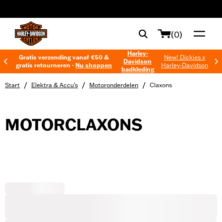
web accessibility
(0)
Harley-
Gratis verzending vanaf €50 &
New! Dickies x
Davidson
gratis retourneren -
Nu shoppen
Harley-Davidson
badkleding
/
/
/
Start
Elektra & Accu’s
Motoronderdelen
Claxons
MOTORCLAXONS