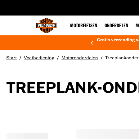
web accessibility
MOTORFIETSEN
ONDERDELEN
M
Gratis verzending v
/
/
/
Start
Voetbediening
Motoronderdelen
Treeplankonder
TREEPLANK-OND