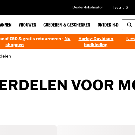
Dealer-lokalisator
Testrit
ANNEN
VROUWEN
GOEDEREN & GESCHENKEN
ONTDEK H-D
anaf €50 & gratis retourneren -
Nu
Harley-Davidson
New!
shoppen
badkleding
delen
ERDELEN VOOR 