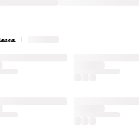
|
erbergen