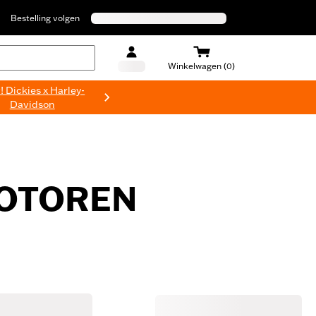
Bestelling volgen
Winkelwagen (0)
 Dickies x Harley-
Davidson
MOTOREN