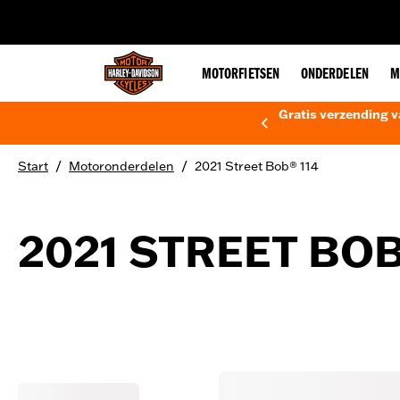
web accessibility
MOTORFIETSEN
ONDERDELEN
M
Gratis verzending v
/
/
Start
Motoronderdelen
2021 Street Bob® 114
2021 STREET BOB