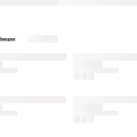
|
erbergen