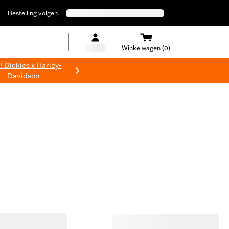
Bestelling volgen
Winkelwagen (0)
 Dickies x Harley-
Davidson