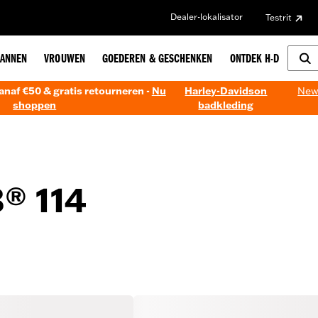
Dealer-lokalisator
Testrit
ANNEN
VROUWEN
GOEDEREN & GESCHENKEN
ONTDEK H-D
anaf €50 & gratis retourneren -
Nu
Harley-Davidson
New!
shoppen
badkleding
® 114