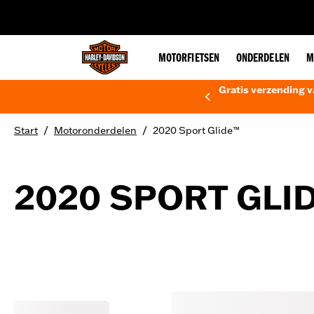
web accessibility
MOTORFIETSEN
ONDERDELEN
M
Gratis verzending v
/
/
Start
Motoronderdelen
2020 Sport Glide™
2020 SPORT GLI