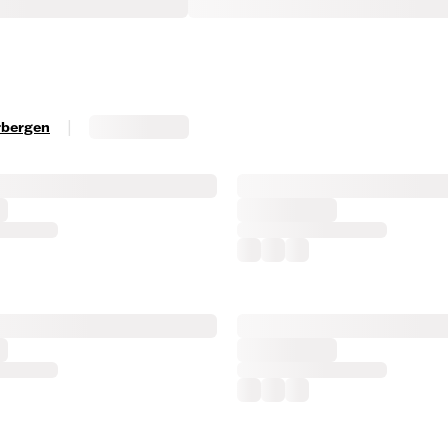
|
erbergen