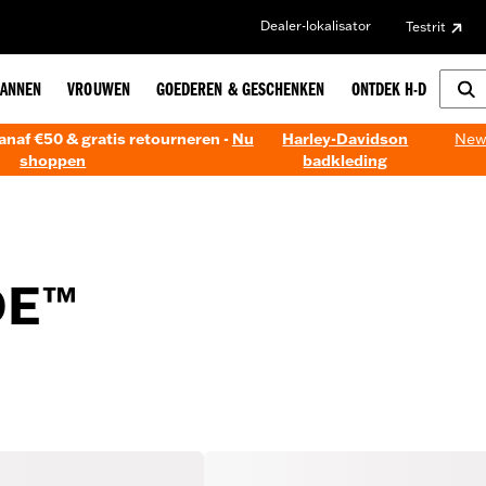
Dealer-lokalisator
Testrit
ANNEN
VROUWEN
GOEDEREN & GESCHENKEN
ONTDEK H-D
anaf €50 & gratis retourneren -
Nu
Harley-Davidson
New!
shoppen
badkleding
DE™