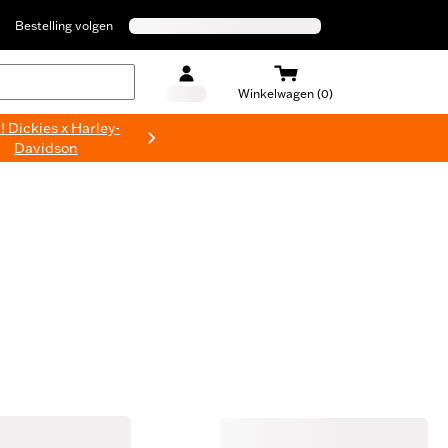
Bestelling volgen
Winkelwagen (0)
 Dickies x Harley-
Davidson