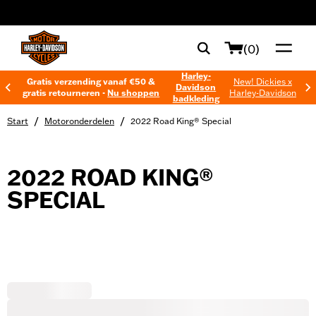
web accessibility
(0)
Harley-
Gratis verzending vanaf €50 &
New! Dickies x
Davidson
gratis retourneren -
Nu shoppen
Harley-Davidson
badkleding
/
/
Start
Motoronderdelen
2022 Road King® Special
2022 ROAD KING®
SPECIAL