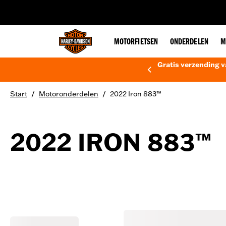
web accessibility
MOTORFIETSEN
ONDERDELEN
M
Gratis verzending v
/
/
Start
Motoronderdelen
2022 Iron 883™
2022 IRON 883™