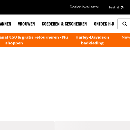
Dealer-lokalisator
Testrit
ANNEN
VROUWEN
GOEDEREN & GESCHENKEN
ONTDEK H-D
anaf €50 & gratis retourneren -
Nu
Harley-Davidson
New!
shoppen
badkleding