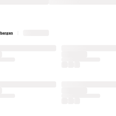
|
erbergen