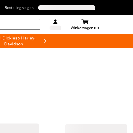
Bestelling volgen
Winkelwagen (0)
 Dickies x Harley-
Davidson