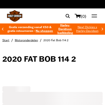
web accessibility
(0)
Harley-
Gratis verzending vanaf €50 &
New! Dickies x
Davidson
gratis retourneren -
Nu shoppen
Harley-Davidson
badkleding
/
/
Start
Motoronderdelen
2020 Fat Bob 114 2
2020 FAT BOB 114 2