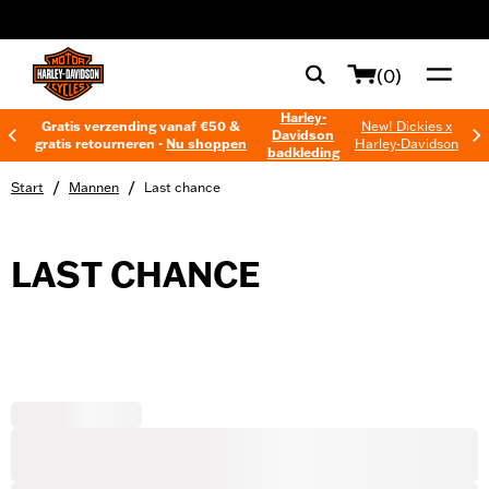
web accessibility
(0)
Harley-
Gratis verzending vanaf €50 &
New! Dickies x
Davidson
gratis retourneren -
Nu shoppen
Harley-Davidson
badkleding
/
/
Start
Mannen
Last chance
LAST CHANCE