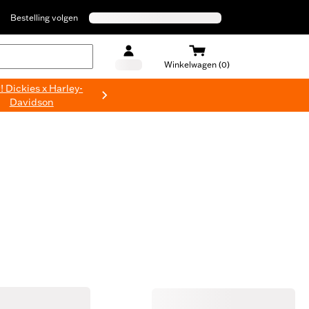
Bestelling volgen
Winkelwagen (0)
 Dickies x Harley-
Davidson