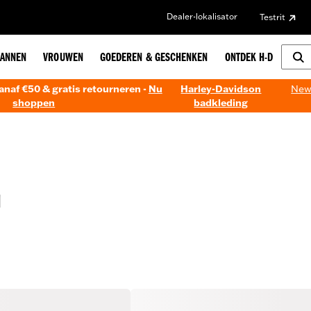
Dealer-lokalisator
Testrit
ANNEN
VROUWEN
GOEDEREN & GESCHENKEN
ONTDEK H-D
anaf €50 & gratis retourneren -
Nu
Harley-Davidson
New!
shoppen
badkleding
G