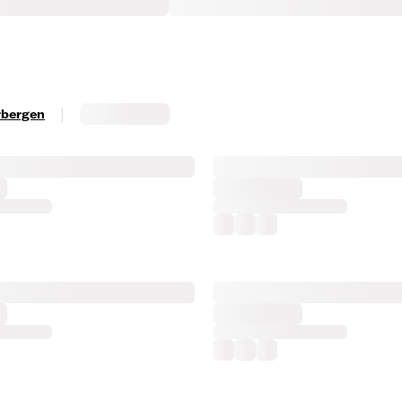
|
erbergen