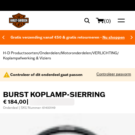
web accessibility
(0)
Gratis verzending vanaf €50 & gratis retourneren -
Nu shoppen
H-D Productsoorten
Onderdelen
Motoronderdelen
VERLICHTING
/
/
/
/
Koplampafwerking & Viziers
Controleer pasvorm
Controleer of dit onderdeel gaat passen
BURST KOPLAMP-SIERRING
€ 184,00
|
Onderdeel | SKU Nummer: 61400149