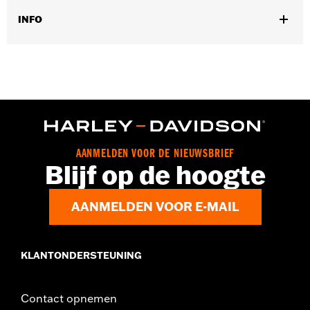
INFO
Past op '96-'13 Electra Glide®, Street Glide® en Trike modellen
(behalve '11-'13 FLHTCUSE en '11 FLHXSE). (Past niet met
kuipbeschermhoes P/N 57800-00). Past niet met
accessoirekoplamp P/N 67700040A, 73390-10A en 90050-02A.
Installatie-instructies
Collectie:
Burst
Per stuk verkocht:
Elk
AANMELDEN VOOR DE NIEUWSBRIEF
In de doos:
Sierring, zonder toebehoren
Blijf op de hoogte
AANMELDEN VOOR E-MAIL
KLANTONDERSTEUNING
Contact opnemen