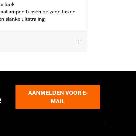
e look
gnaallampen tussen de zadeltas en
n slanke uitstraling
llen (origineel op FLTRU). Past ook
ge Classic zadeltassen.
AANMELDEN VOOR E-
e
MAIL