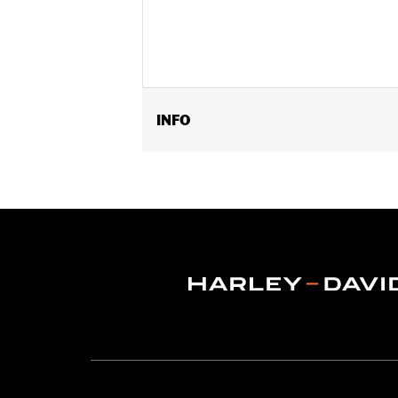
INFO
Past op '99-'08 Touring modellen (b
op '99-later FLST en FLSTC modellen. 
Installatie-instructies
Lens Color:
Oranje
Positie op de motorfiets:
Achter
Per stuk verkocht:
Elk
In de doos:
Alle benodigde bevestigi