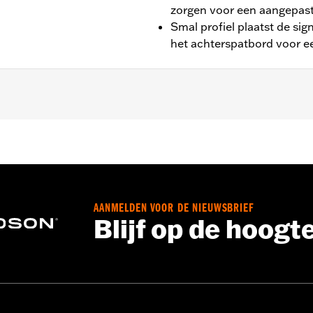
zorgen voor een aangepast
Smal profiel plaatst de si
het achterspatbord voor ee
ehalve FLHX), '09-'13 FLHRC, FLHTC, FLHTCU en FLHTK mode
Past niet op FLSTC modellen met '00-later originele Herita
AANMELDEN VOOR DE NIEUWSBRIEF
Blijf op de hoogt
ngsmaterialen