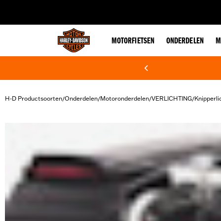
web accessibility
MOTORFIETSEN
ONDERDELEN
M
H-D Productsoorten
Onderdelen
Motoronderdelen
VERLICHTING
Knipperli
/
/
/
/