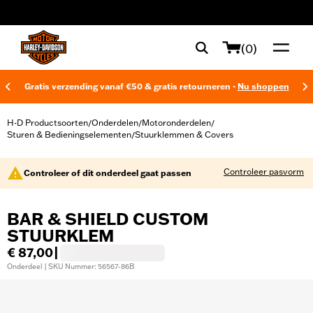
web accessibility
(0)
Gratis verzending vanaf €50 & gratis retourneren -
Nu shoppen
H-D Productsoorten
Onderdelen
Motoronderdelen
/
/
/
Sturen & Bedieningselementen
Stuurklemmen & Covers
/
Controleer pasvorm
Controleer of dit onderdeel gaat passen
BAR & SHIELD CUSTOM
STUURKLEM
€ 87,00
|
Onderdeel | SKU Nummer: 56567-86B