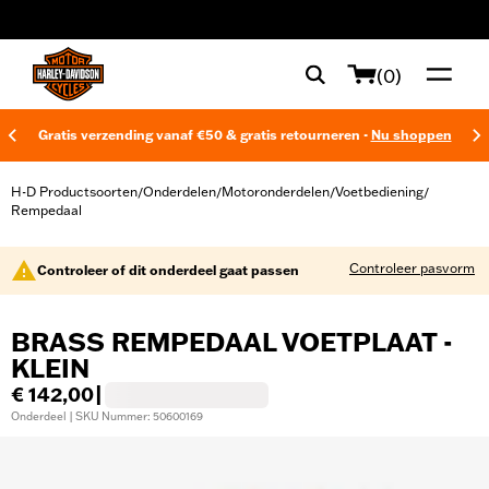
web accessibility
(0)
Gratis verzending vanaf €50 & gratis retourneren -
Nu shoppen
H-D Productsoorten
Onderdelen
Motoronderdelen
Voetbediening
/
/
/
/
Rempedaal
Controleer pasvorm
Controleer of dit onderdeel gaat passen
BRASS REMPEDAAL VOETPLAAT -
KLEIN
€ 142,00
|
Onderdeel | SKU Nummer: 50600169