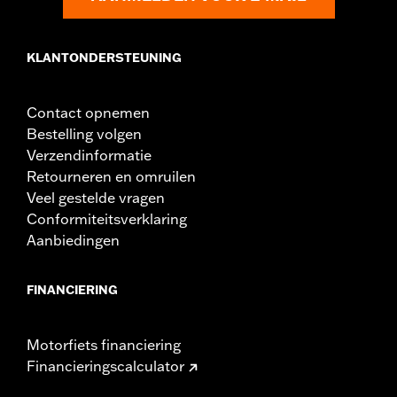
Per stuk verkocht:
Elk
In de doos:
Rempedaalrubber, schoonmaak- en
verzorgingsinstructies
KLANTONDERSTEUNING
Contact opnemen
Bestelling volgen
Verzendinformatie
Retourneren en omruilen
Veel gestelde vragen
Conformiteitsverklaring
Aanbiedingen
FINANCIERING
Motorfiets financiering
Financieringscalculator