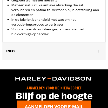
Gegoten uit massief messing
Met een natuurlijke antieke afwerking die zal
verouderen en patina zal vertonen bij blootstelling aan
de elementen
In de fabriek behandeld met was om het
verouderingsproces te vertragen
Voorzien van drie ribben gespannen over het
blokvormige oppervlak
INFO
Past op ’15-later XG modellen (behalve XG750A), ’14-later XL
modellen met Extended Reach Forward Control Kit P/N
50700030, ’93-‘17 Dyna modellen met forward controls, en
’84-‘17 FX Softail modellen (behalve FXSTDSE). Past ook op '18-
later FXBR, FXBRS, FLSB modellen en '18-later Softail modellen
uitgerust met Billet achterrempedaal voor forward controls P/N
AANMELDEN VOOR DE NIEUWSBRIEF
41600218, 41600219 en 41600220.
Blijf op de hoogte
Installatie-instructies
Collectie:
Brass
AANMELDEN VOOR E-MAIL