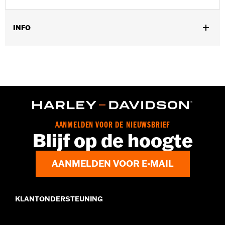
INFO
Geslacht:
Mannen
Functionele features:
Betonconstructie
GARANTIE:
Wolverine Worldwide fabrieksgarantie – Ga naar
www.h-d.com/warranty
voor meer info
Herkomst:
Geïmporteerd
Dimension Description:
SCHACHTHOOGTE: 7.5” /
HAKHOOGTE: 3 cm
AANMELDEN VOOR DE NIEUWSBRIEF
Blijf op de hoogte
AANMELDEN VOOR E-MAIL
KLANTONDERSTEUNING