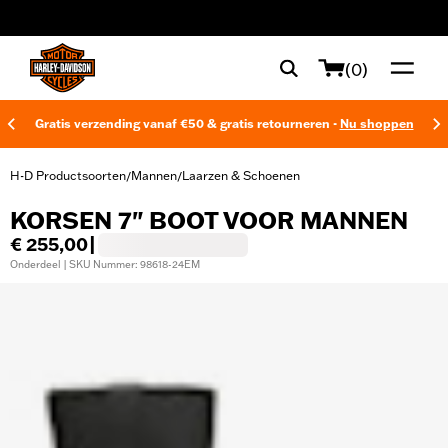
web accessibility
(0)
Gratis verzending vanaf €50 & gratis retourneren -
Nu shoppen
H-D Productsoorten
Mannen
Laarzen & Schoenen
/
/
KORSEN 7" BOOT VOOR MANNEN
€ 255,00
|
Onderdeel | SKU Nummer: 98618-24EM