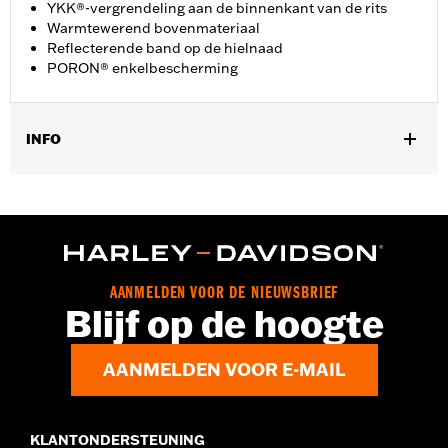
YKK®-vergrendeling aan de binnenkant van de rits
Warmtewerend bovenmateriaal
Reflecterende band op de hielnaad
PORON® enkelbescherming
INFO
Geslacht:
Vrouwen
GARANTIE:
Wolverine Worldwide fabrieksgarantie – Ga naar
www.h-d.com/warranty
voor meer info
Herkomst:
Geïmporteerd
Dimension Description:
Schachthoogte: 15 cm / Hakhoogte: 3
AANMELDEN VOOR DE NIEUWSBRIEF
cm
Blijf op de hoogte
AANMELDEN VOOR E-MAIL
KLANTONDERSTEUNING