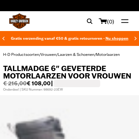
web accessibility
(0)
Gratis verzending vanaf €50 & gratis retourneren -
Nu shoppen
H-D Productsoorten
Vrouwen
Laarzen & Schoenen
Motorlaarzen
/
/
/
TALLMADGE 6" GEVETERDE
MOTORLAARZEN VOOR VROUWEN
€ 216,00
€ 108,00
|
Onderdeel | SKU Nummer: 98692-23EW