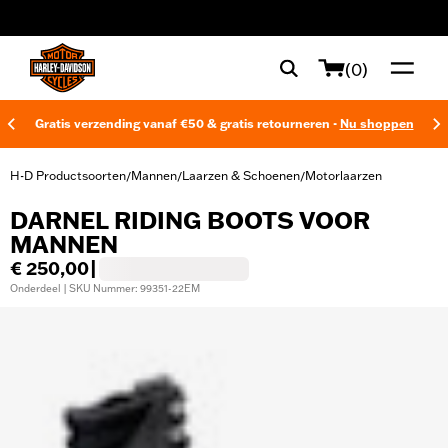
web accessibility
(0)
Gratis verzending vanaf €50 & gratis retourneren -
Nu shoppen
H-D Productsoorten
Mannen
Laarzen & Schoenen
Motorlaarzen
/
/
/
DARNEL RIDING BOOTS VOOR
MANNEN
€ 250,00
|
Onderdeel | SKU Nummer: 99351-22EM