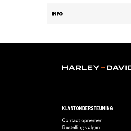
INFO
Geslacht:
Vrouwen
Functionele features:
Geventileerd
,
op voorzijde
,
Ritszakken
,
Binnenrits
,
GARANTIE:
2 jaar beperkte garantie -
Jacket Style:
Triple Vent
Shop To Be:
Cool
Herkomst:
Geïmporteerd
KLANTONDERSTEUNING
Contact opnemen
Bestelling volgen