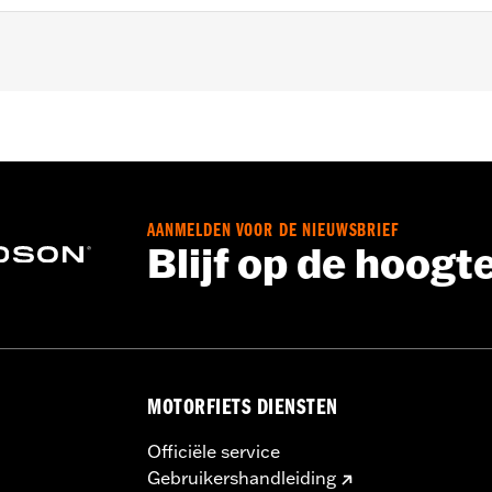
Waterdicht
,
Getapete naden
,
Stormflappen
,
Action back - B
Lichaamsprotectoren inbegrepen
 Ga naar
www.h-d.com/garantie
voor meer info
AANMELDEN VOOR DE NIEUWSBRIEF
Blijf op de hoogt
MOTORFIETS DIENSTEN
Officiële service
Gebruikershandleiding