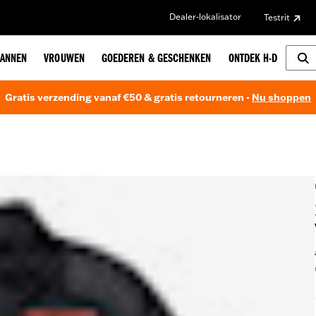
Dealer-lokalisator
Testrit
ANNEN
VROUWEN
GOEDEREN & GESCHENKEN
ONTDEK H-D
Gratis verzending vanaf €50 & gratis retourneren -
Nu shoppen