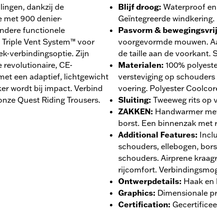
ingen, dankzij de
Blijf droog
:
Waterproof en
e met 900 denier-
Geïntegreerde windkering.
andere functionele
Pasvorm & bewegingsvri
 Triple Vent System™ voor
voorgevormde mouwen. Aa
k-verbindingsoptie. Zijn
de taille aan de voorkant. 
 revolutionaire, CE-
Materialen
:
100% polyeste
t een adaptief, lichtgewicht
versteviging op schouders
ker wordt bij impact. Verbind
voering. Polyester Coolco
onze Quest Riding Trousers.
Sluiting
:
Tweeweg rits op v
ZAKKEN
:
Handwarmer met 
borst. Een binnenzak met r
Additional Features
:
Incl
schouders, ellebogen, bors
schouders. Airprene kraag
rijcomfort. Verbindingsmog
Ontwerpdetails
:
Haak en 
Graphics
:
Dimensionale pr
Certification
:
Gecertifice