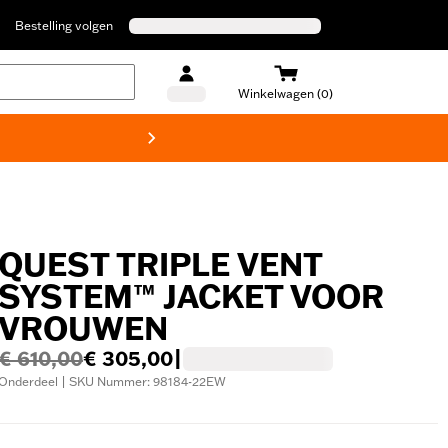
Bestelling volgen
Winkelwagen (0)
Harley
QUEST TRIPLE VENT
SYSTEM™ JACKET VOOR
VROUWEN
€ 610,00
€ 305,00
|
Onderdeel | SKU Nummer: 98184-22EW