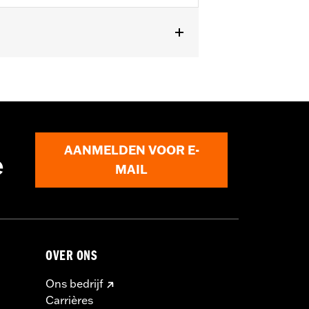
asic
,
Verstelbare taille
,
Tweeweg rits
AANMELDEN VOOR E-
e
MAIL
OVER ONS
Ons bedrijf
Carrières