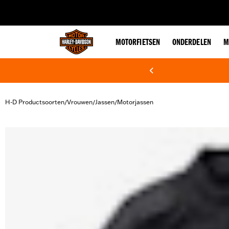
web accessibility
MOTORFIETSEN
ONDERDELEN
M
H-D Productsoorten
Vrouwen
Jassen
Motorjassen
/
/
/