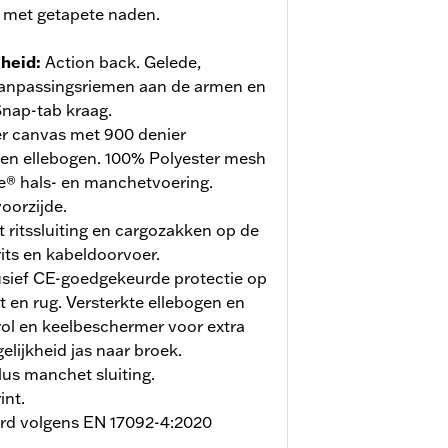
 met getapete naden.
jheid
:
Action back. Gelede,
npassingsriemen aan de armen en
Snap-tab kraag.
r canvas met 900 denier
 en ellebogen. 100% Polyester mesh
re® hals- en manchetvoering.
oorzijde.
ritssluiting en cargozakken op de
its en kabeldoorvoer.
usief CE-goedgekeurde protectie op
t en rug. Versterkte ellebogen en
rol en keelbeschermer voor extra
elijkheid jas naar broek.
lus manchet sluiting.
int.
erd volgens EN 17092-4:2020