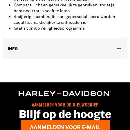
Compact, licht en gemakkelijk te gebruiken, zodat je
hem nooit thuis hoeft te laten
4-cijferige combinatie kan gepersonaliseerd worden
zodat het makkelijker te onthouden is
Gratis combo veiligheidsprogramma
INFO
Universeel.
Installatie-instructies
Per stuk verkocht:
Elk
In de doos:
Slot met instructies
NOTITIES:
Gratis combo veiligheidsprogramma.
WAARSCHUWING:
Verwijder het slot alvorens de motorfiets te
gebruiken. Als het slot niet verwijderd wordt,
AANMELDEN VOOR DE NIEUWSBRIEF
kan dat resulteren in ernstig letsel of de
Blijf op de hoogte
dood.
AANMELDEN VOOR E-MAIL