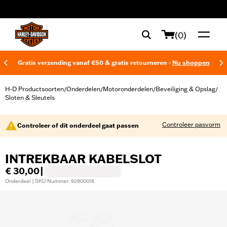
web accessibility
(0)
Gratis verzending vanaf €50 & gratis retourneren -
Nu shoppen
H-D Productsoorten
Onderdelen
Motoronderdelen
Beveiliging & Opslag
/
/
/
/
Sloten & Sleutels
Controleer pasvorm
Controleer of dit onderdeel gaat passen
INTREKBAAR KABELSLOT
€ 30,00
|
Onderdeel | SKU Nummer: 92800018