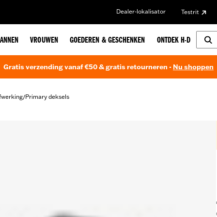
Dealer-lokalisator
Testrit
ANNEN
VROUWEN
GOEDEREN & GESCHENKEN
ONTDEK H-D
Gratis verzending vanaf €50 & gratis retourneren -
Nu shoppen
fwerking
Primary deksels
/