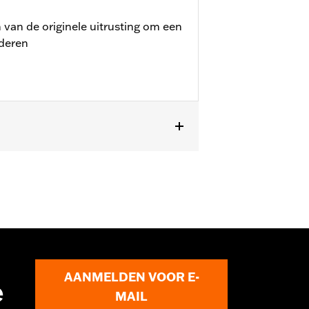
 van de originele uitrusting om een
nderen
gen worden geplaatst. Vraag je dealer
AANMELDEN VOOR E-
e
MAIL