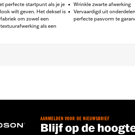
t perfecte startpunt als je je
Wrinkle zwarte afwerking
 look wilt geven. Het deksel is
Vervaardigd uit onderdelen
 fabriek om zowel een
perfecte pasvorm te gara
 textuurafwerking als een
ail® modellen.
ftapplug
talleren van kleppendeksels moeten misschien nieuwe pakkin
AANMELDEN VOOR DE NIEUWSBRIEF
Blijf op de hoogt