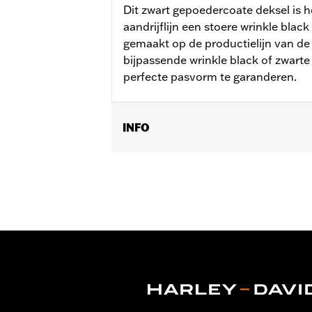
Dit zwart gepoedercoate deksel is he
aandrijflijn een stoere wrinkle black
gemaakt op de productielijn van de
bijpassende wrinkle black of zwarte
perfecte pasvorm te garanderen.
INFO
Past op '99-'05 Dyna® en '99-'06 Soft
Per stuk verkocht:
Elk
In de doos:
Startmotor manchet en a
NOTITIES:
Bij het verwijderen en ins
om informatie.