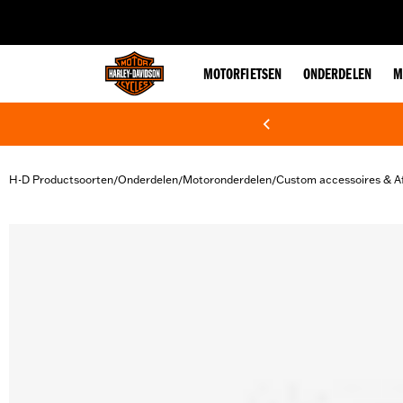
web accessibility
MOTORFIETSEN
ONDERDELEN
M
H-D Productsoorten
Onderdelen
Motoronderdelen
Custom accessoires & A
/
/
/