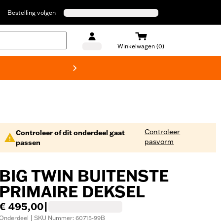
Bestelling volgen
Winkelwagen (0)
Harley
Controleer
Controleer of dit onderdeel gaat
pasvorm
passen
BIG TWIN BUITENSTE
PRIMAIRE DEKSEL
€ 495,00
|
Onderdeel | SKU Nummer: 60715-99B