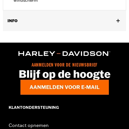
windscherm
INFO
Vereist voor installatie van verchroomde bevestigingsbeugelset
P/N 93500006 op '00 -'17 FLS-, FLSS-, FLSTF-, FLSTFB- en
FLSTFBS-modellen zonder windscherm.
Installatie-instructies
Per stuk verkocht:
Set van 4
AANMELDEN VOOR DE NIEUWSBRIEF
In de doos:
4 bolkopbouten
Blijf op de hoogte
AANMELDEN VOOR E-MAIL
KLANTONDERSTEUNING
Contact opnemen