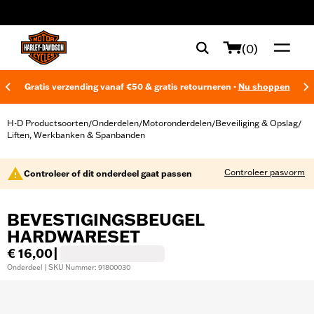
web accessibility
(0)
Gratis verzending vanaf €50 & gratis retourneren -
Nu shoppen
H-D Productsoorten
Onderdelen
Motoronderdelen
Beveiliging & Opslag
/
/
/
/
Liften, Werkbanken & Spanbanden
Controleer pasvorm
Controleer of dit onderdeel gaat passen
BEVESTIGINGSBEUGEL
HARDWARESET
€ 16,00
|
Onderdeel | SKU Nummer: 91800030