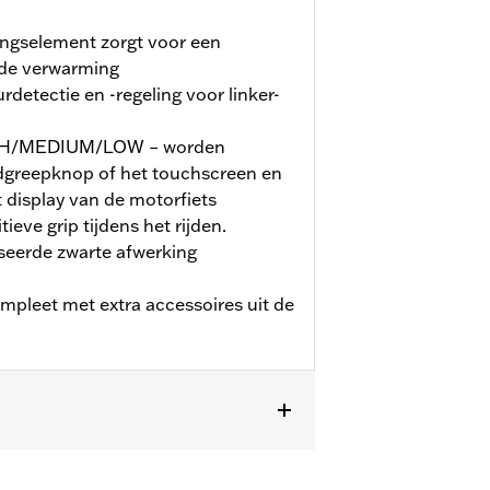
ngselement zorgt voor een
 de verwarming
detectie en -regeling voor linker-
IGH/MEDIUM/LOW – worden
dgreepknop of het touchscreen en
display van de motorfiets
ieve grip tijdens het rijden.
eerde zwarte afwerking
pleet met extra accessoires uit de
ter Softail (behalve FXBB en FXBR) en
Glide- en Road Glide-modellen is