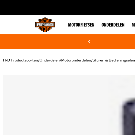
web accessibility
MOTORFIETSEN
ONDERDELEN
M
H-D Productsoorten
Onderdelen
Motoronderdelen
Sturen & Bedieningsele
/
/
/