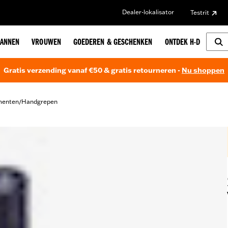
Dealer-lokalisator
Testrit
ANNEN
VROUWEN
GOEDEREN & GESCHENKEN
ONTDEK H-D
Gratis verzending vanaf €50 & gratis retourneren -
Nu shoppen
menten
Handgrepen
/