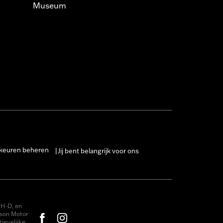
Museum
keuren beheren
Jij bent belangrijk voor ons
|
H-D, en
dson Motor
ievelijke