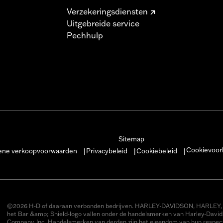
Verzekeringsdiensten
Uitgebreide service
Pechhulp
Sitemap
Cookievoor
ne verkoopvoorwaarden
Privacybeleid
Cookiebeleid
|
|
|
©2026 H-D of daaraan verbonden bedrijven. HARLEY-DAVIDSON, HARLEY, 
het Bar &amp; Shield-logo vallen onder de handelsmerken van Harley-Davi
Company, Inc. Handelsmerken van derden zijn het eigendom van hun respect