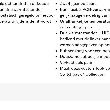
ele ochtendritten of koude
Zwart geanodiseerd
ben drie warmtestanden
Een flexibel PCB-verwarmi
ostatisch geregeld om ervoor
gelijkmatige verdeling van
eratuur tijdens de rit wordt
Onafhankelijke temperatuur
en rechtergrepen
Drie warmtestanden – H
bediend met de linker han
worden aangegeven op het 
Rubber zorgt voor een posit
Duurzame dubbel geanodis
Verkocht als paar
Maak deze custom look com
Switchback™ Collection
24-later FLHX, FLTRX, FLTRXSTSE, '25-later FLHXU, '25-la
RXL modellen. Voor de installatie op sommige '24 Street 