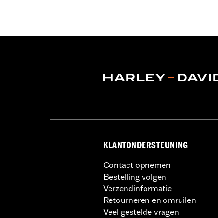
mogelijk een Digital Technician-updat
informatie.
Installatie-instructies
Collectie:
Switchback
Diameter:
1.5
KLANTONDERSTEUNING
Contact opnemen
Bestelling volgen
Verzendinformatie
Retourneren en omruilen
Veel gestelde vragen