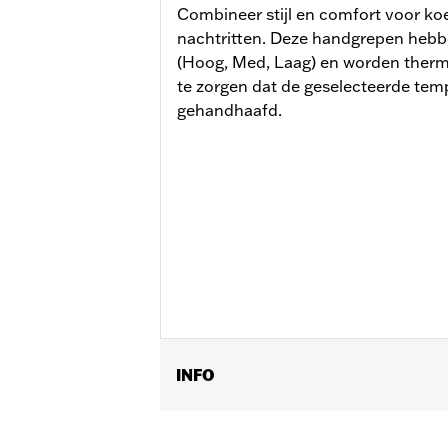
Combineer stijl en comfort voor ko
nachtritten. Deze handgrepen heb
(Hoog, Med, Laag) en worden therm
te zorgen dat de geselecteerde temp
gehandhaafd.
INFO
Past op '23-later FLHXSE, FLTRXSE, '
'26 FLHXL, FLHXLSE, FLHXSTSE en FLT