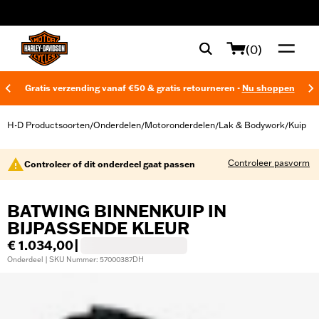
web accessibility
(0)
Gratis verzending vanaf €50 & gratis retourneren -
Nu shoppen
H-D Productsoorten
Onderdelen
Motoronderdelen
Lak & Bodywork
Kuip
/
/
/
/
Controleer pasvorm
Controleer of dit onderdeel gaat passen
BATWING BINNENKUIP IN
BIJPASSENDE KLEUR
€ 1.034,00
|
Onderdeel | SKU Nummer: 57000387DH