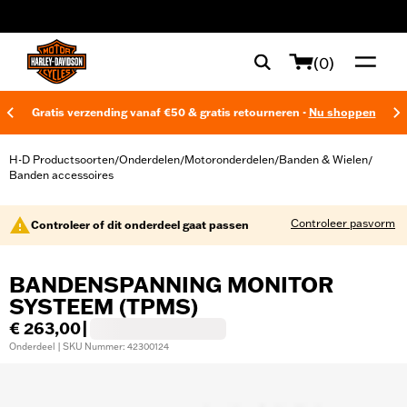
web accessibility
(0)
Gratis verzending vanaf €50 & gratis retourneren -
Nu shoppen
H-D Productsoorten
Onderdelen
Motoronderdelen
Banden & Wielen
/
/
/
/
Banden accessoires
Controleer pasvorm
Controleer of dit onderdeel gaat passen
BANDENSPANNING MONITOR
SYSTEEM (TPMS)
€ 263,00
|
Onderdeel | SKU Nummer: 42300124