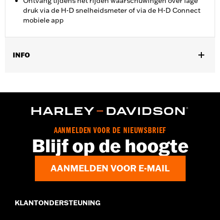
Ontvang tijdens het rijden waarschuwingen over lage
druk via de H-D snelheidsmeter of via de H-D Connect
mobiele app
INFO
Geschikt voor ’20-later Touring modellen (behalve Japan) die
zijn uitgerust met originele of accessoire wielen die een TPMS-
sensor accepteren.
Installatie-instructies
Per stuk verkocht:
Elk
AANMELDEN VOOR DE NIEUWSBRIEF
In de doos:
Bandenspanningcontrolesysteem en
Blijf op de hoogte
montagehandleiding
AANMELDEN VOOR E-MAIL
KLANTONDERSTEUNING