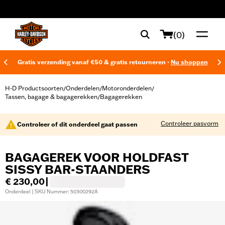
web accessibility
(0)
Gratis verzending vanaf €50 & gratis retourneren -
Nu shoppen
H-D Productsoorten
Onderdelen
Motoronderdelen
/
/
/
Tassen, bagage & bagagerekken
Bagagerekken
/
Controleer pasvorm
Controleer of dit onderdeel gaat passen
BAGAGEREK VOOR HOLDFAST
SISSY BAR-STAANDERS
€ 230,00
|
Onderdeel | SKU Nummer: 50300292A