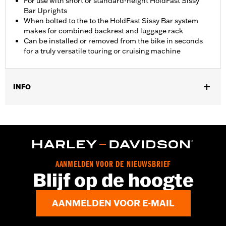
For use with short or standard-height HoldFast Sissy
Bar Uprights
When bolted to the to the HoldFast Sissy Bar system
makes for combined backrest and luggage rack
Can be installed or removed from the bike in seconds
for a truly versatile touring or cruising machine
INFO
Past op '22-later RH975 en RH975S modellen.
Installatie-instructies
AANMELDEN VOOR DE NIEUWSBRIEF
Blijf op de hoogte
AANMELDEN VOOR E-MAIL