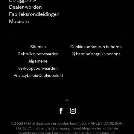
Dealer worden
Fabrieksrondleidingen
Museum
Sitemap
Cookievoorkeuren beheren
Gebruiksvoorwaarden
Jij bent belangrijk voor ons
Algemene
verkoopvoorwaarden
Privacybeleid
Cookiebeleid
©2026 H-D of daaraan verbonden bedrijven. HARLEY-DAVIDSON,
HARLEY, H-D, en het Bar &amp; Shield-logo vallen onder de
handelsmerken van Harley-Davidson Motor Company, Inc.