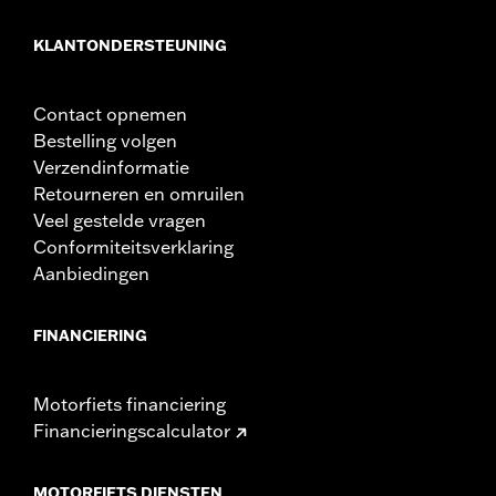
Materiaal:
Vinyl
In de doos:
Zadel, handgreep, bevestigingsmaterialen,
KLANTONDERSTEUNING
beschermende tape voor spatbord, installatiehandleiding
Breedte zitje:
5.5
Breedte zitje maateenheid:
Inches
Contact opnemen
Zadelbreedte:
12.0
Bestelling volgen
Zadelbreedte maateenheid:
Inches
Verzendinformatie
Retourneren en omruilen
Veel gestelde vragen
Conformiteitsverklaring
Aanbiedingen
FINANCIERING
Motorfiets financiering
Financieringscalculator
MOTORFIETS DIENSTEN