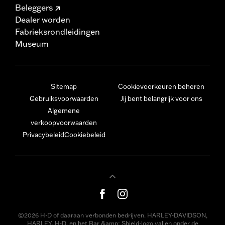
Beleggers
Dealer worden
Fabrieksrondleidingen
Museum
Sitemap
Cookievoorkeuren beheren
Gebruiksvoorwaarden
Jij bent belangrijk voor ons
Algemene
verkoopvoorwaarden
Privacybeleid
Cookiebeleid
©2026 H-D of daaraan verbonden bedrijven. HARLEY-DAVIDSON,
HARLEY, H-D, en het Bar &amp; Shield-logo vallen onder de