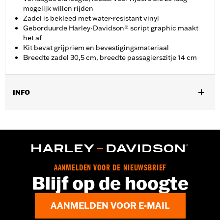
mogelijk willen rijden
Zadel is bekleed met water-resistant vinyl
Geborduurde Harley-Davidson® script graphic maakt
het af
Kit bevat grijpriem en bevestigingsmateriaal
Breedte zadel 30,5 cm, breedte passagierszitje 14 cm
INFO
Past op '18-later FLDE, FLHC, FLHCS, FLSL, FXBB, FXBBS,
FXST en '24-later FLI modellen. FLDE, FLSL, and FXBB
modellen vereisen afzonderlijke aankoop van
Passagiersvoetsteunen en bijbehorende montageset (P/N
50500769 of 50500771). Zadelbreedte 12.0 duimen breedte
passagierszitje 5.5 duimen. Montage op FLI vereist verwijdering
AANMELDEN VOOR DE NIEUWSBRIEF
van de originele OE zadelrail.
Blijf op de hoogte
Installatie-instructies
Apart verkocht:
Zie uitrusting voor meer details
AANMELDEN VOOR E-MAIL
Per stuk verkocht:
Elk