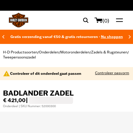
web accessibility
(0)
Gratis verzending vanaf €50 & gratis retourneren -
Nu shoppen
H-D Productsoorten
Onderdelen
Motoronderdelen
Zadels & Rugsteunen
/
/
/
/
Tweepersoonszadel
Controleer pasvorm
Controleer of dit onderdeel gaat passen
BADLANDER ZADEL
€ 421,00
|
Onderdeel | SKU Nummer: 52000300