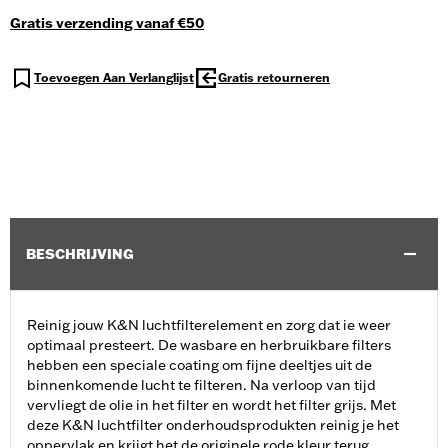
Gratis verzending vanaf €50
Toevoegen Aan Verlanglijst
Gratis retourneren
BESCHRIJVING
Reinig jouw K&N luchtfilterelement en zorg dat ie weer
optimaal presteert. De wasbare en herbruikbare filters
hebben een speciale coating om fijne deeltjes uit de
binnenkomende lucht te filteren. Na verloop van tijd
vervliegt de olie in het filter en wordt het filter grijs. Met
deze K&N luchtfilter onderhoudsprodukten reinig je het
oppervlak en krijgt het de originele rode kleur terug.