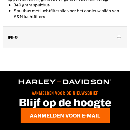
340 gram spuitbus
Spuitbus met luchtfilterolie voor het opnieuw oliën van
K&N luchtfilters
INFO
Per stuk verkocht:
Elk
In de doos:
1 spuitbus
Volume:
355 ml
AANMELDEN VOOR DE NIEUWSBRIEF
Blijf op de hoogte
AANMELDEN VOOR E-MAIL