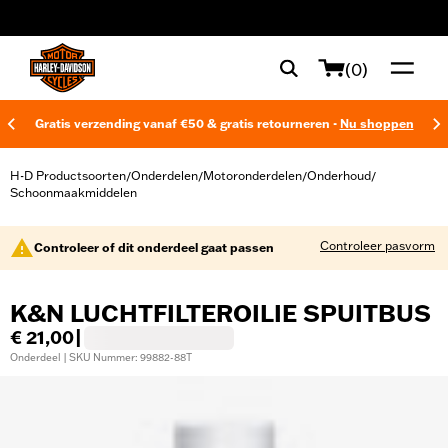
web accessibility
(0)
Gratis verzending vanaf €50 & gratis retourneren -
Nu shoppen
H-D Productsoorten
Onderdelen
Motoronderdelen
Onderhoud
/
/
/
/
Schoonmaakmiddelen
Controleer pasvorm
Controleer of dit onderdeel gaat passen
K&N LUCHTFILTEROILIE SPUITBUS
€ 21,00
|
Onderdeel | SKU Nummer: 99882-88T