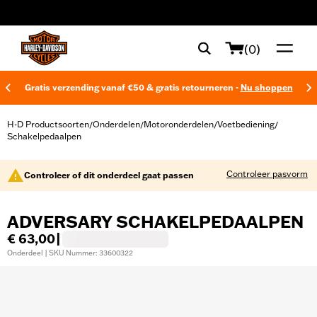
web accessibility
(0)
Gratis verzending vanaf €50 & gratis retourneren -
Nu shoppen
H-D Productsoorten
Onderdelen
Motoronderdelen
Voetbediening
/
/
/
/
Schakelpedaalpen
Controleer pasvorm
Controleer of dit onderdeel gaat passen
ADVERSARY SCHAKELPEDAALPEN
€ 63,00
|
Onderdeel | SKU Nummer: 33600322