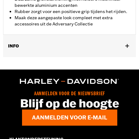
bewerkte aluminium accenten
Rubber zorgt voor een positieve grip tijdens het rijden.
Maak deze aangepaste look compleet met extra
accessoires uit de Adversary Collectie
INFO
Voor modellen met '21-later Revolution Max motor.
Installatie-instructies
Collectie:
Adversary
Per stuk verkocht:
Elk
In de doos:
Schakelpedaalpen en installatie-instructies
AANMELDEN VOOR DE NIEUWSBRIEF
GARANTIE:
2 year limited warranty – Go to
www.h-
Blijf op de hoogte
d.com/warranty
for full details
AANMELDEN VOOR E-MAIL