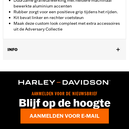
Duurzame grafietafwerking met heldere machinaal
bewerkte aluminium accenten
Rubber zorgt voor een positieve grip tijdens het rijden.
Kit bevat linker en rechter voetsteun
Maak deze custom look compleet met extra accessoires
uit de Adversary Collectie
INFO
Past op de passagierspositie op alle Touring-modellen (behalve
'25-later FLTRXRRSE) met originele of accessoire voetsteunen
voor de passagier. Solo-voertuigen vereisen een aparte aankoop
van passagiersvoetsteunbevestigingen.
Installatie-instructies
Collectie:
Adversary
AANMELDEN VOOR DE NIEUWSBRIEF
Blijf op de hoogte
AANMELDEN VOOR E-MAIL