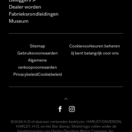
Dealer worden
Fabrieksrondleidingen
Museum
Sitemap
Cookievoorkeuren beheren
Gebruiksvoorwaarden
Jij bent belangrijk voor ons
Algemene
verkoopvoorwaarden
Privacybeleid
Cookiebeleid
©2026 H-D of daaraan verbonden bedrijven. HARLEY-DAVIDSON,
HARLEY, H-D, en het Bar &amp; Shield-logo vallen onder de
handelsmerken van Harley-Davidson Motor Company, Inc.