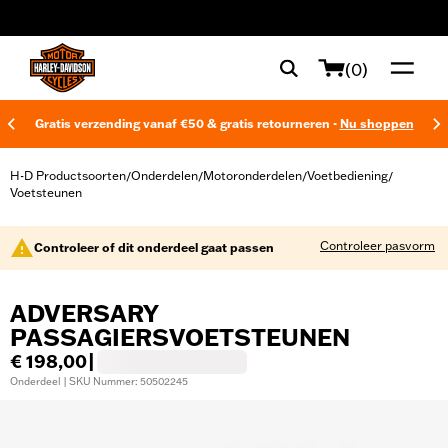
web accessibility
(0)
Gratis verzending vanaf €50 & gratis retourneren -
Nu shoppen
H-D Productsoorten
Onderdelen
Motoronderdelen
Voetbediening
/
/
/
/
Voetsteunen
Controleer pasvorm
Controleer of dit onderdeel gaat passen
ADVERSARY
PASSAGIERSVOETSTEUNEN
€ 198,00
|
Onderdeel | SKU Nummer: 50502245