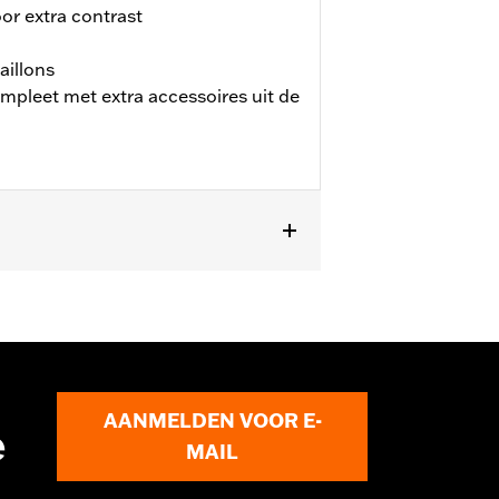
or extra contrast
aillons
pleet met extra accessoires uit de
AANMELDEN VOOR E-
e
MAIL