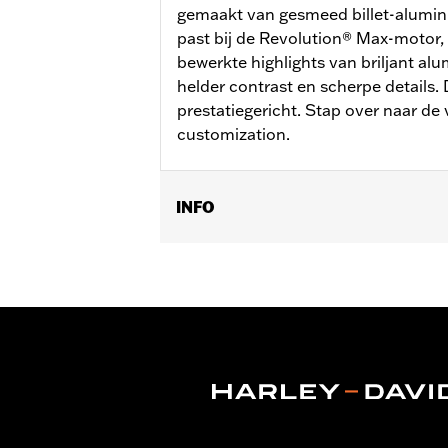
gemaakt van gesmeed billet-alumini
past bij de Revolution® Max-motor,
bewerkte highlights van briljant al
helder contrast en scherpe details. 
prestatiegericht. Stap over naar de
customization.
INFO
Voor modellen met '21-later Revoluti
Installatie-instructies
Collectie:
Adversary
Per stuk verkocht:
Twee
In de doos:
Cam Tandwiel-medaillons e
GARANTIE:
,,,,,,,,,,,,,,,,,,,,,,,,,,,,,,,,,,,,,,,,,,,,,,,,,