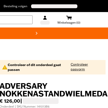
Bestelling volgen
Winkelwagen (0)
Harley
Controleer
Controleer of dit onderdeel gaat
pasvorm
passen
ADVERSARY
NOKKENASTANDWIELMEDA
€ 126,00
|
Onderdeel | SKU Nummer: 14101386