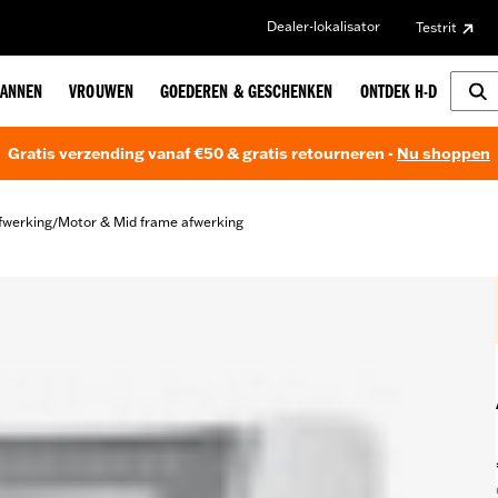
Dealer-lokalisator
Testrit
ANNEN
VROUWEN
GOEDEREN & GESCHENKEN
ONTDEK H-D
Gratis verzending vanaf €50 & gratis retourneren -
Nu shoppen
fwerking
Motor & Mid frame afwerking
/