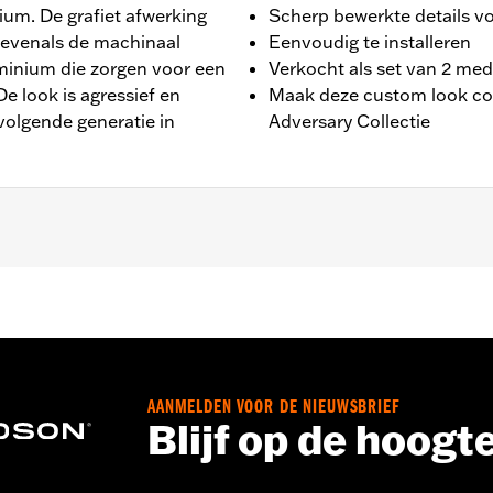
um. De grafiet afwerking
Scherp bewerkte details vo
 evenals de machinaal
Eenvoudig te installeren
uminium die zorgen voor een
Verkocht als set van 2 med
De look is agressief en
Maak deze custom look com
 volgende generatie in
Adversary Collectie
on Max motor.
n installatie-instructies
AANMELDEN VOOR DE NIEUWSBRIEF
,,,,,,,,,,,,,,,,,,
Blijf op de hoogt