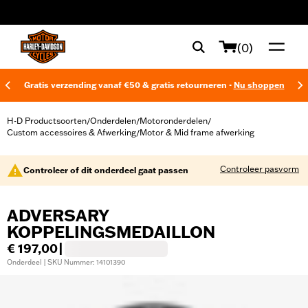
web accessibility
(0)
Gratis verzending vanaf €50 & gratis retourneren -
Nu shoppen
H-D Productsoorten
Onderdelen
Motoronderdelen
/
/
/
Custom accessoires & Afwerking
Motor & Mid frame afwerking
/
Controleer pasvorm
Controleer of dit onderdeel gaat passen
ADVERSARY
KOPPELINGSMEDAILLON
€ 197,00
|
Onderdeel | SKU Nummer: 14101390