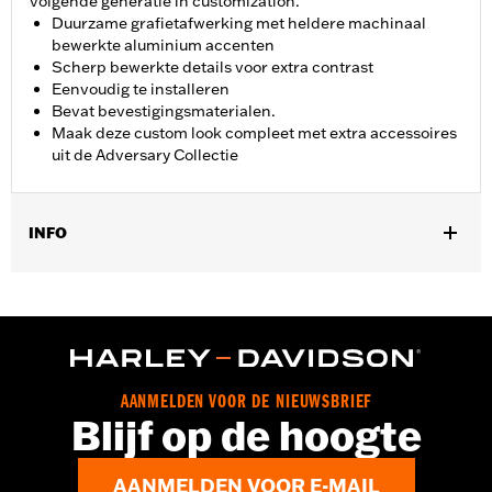
volgende generatie in customization.
Duurzame grafietafwerking met heldere machinaal
bewerkte aluminium accenten
Scherp bewerkte details voor extra contrast
Eenvoudig te installeren
Bevat bevestigingsmaterialen.
Maak deze custom look compleet met extra accessoires
uit de Adversary Collectie
INFO
Voor modellen met '21-'25 Revolution Max motor.
Installatie-instructies
Collectie:
Adversary
Per stuk verkocht:
Elk
In de doos:
Koppelingsmedaillon, bevestigingsmateriaal en
AANMELDEN VOOR DE NIEUWSBRIEF
installatie-instructies
Blijf op de hoogte
GARANTIE:
,,,,,,,,,,,,,,,,,,,,,,,,,,,,,,,,,,,,,,,,,,,,,,,,,,,,,,,,,,,,,,,,,,
AANMELDEN VOOR E-MAIL