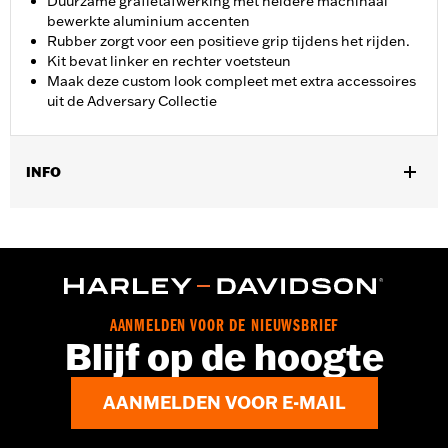
Duurzame grafietafwerking met heldere machinaal
bewerkte aluminium accenten
Rubber zorgt voor een positieve grip tijdens het rijden.
Kit bevat linker en rechter voetsteun
Maak deze custom look compleet met extra accessoires
uit de Adversary Collectie
INFO
Past op modellen die gebruik maken van highway peg
bevestiging en valbeugel peg bevestiging P/N 50957-02C,
54234-10A, 50829-07A, 50830-07A, 50500167, 50500168, 50832-
07A en 50964-98. Past niet op '18-later FXDRS en '25-later
FLTRXRRSE modellen. De rotatie van de voetsteun kan variëren
afhankelijk van de valbeugel.
AANMELDEN VOOR DE NIEUWSBRIEF
Installatie-instructies
Blijf op de hoogte
Collectie:
Adversary
AANMELDEN VOOR E-MAIL