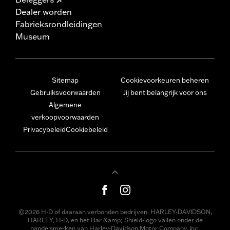
Dealer worden
Fabrieksrondleidingen
Museum
Sitemap
Cookievoorkeuren beheren
Gebruiksvoorwaarden
Jij bent belangrijk voor ons
Algemene
verkoopvoorwaarden
Privacybeleid
Cookiebeleid
©2026 H-D of daaraan verbonden bedrijven. HARLEY-DAVIDSON,
HARLEY, H-D, en het Bar &amp; Shield-logo vallen onder de
handelsmerken van Harley-Davidson Motor Company, Inc.