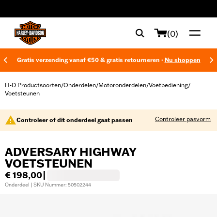
web accessibility
(0)
Gratis verzending vanaf €50 & gratis retourneren -
Nu shoppen
H-D Productsoorten
Onderdelen
Motoronderdelen
Voetbediening
/
/
/
/
Voetsteunen
Controleer pasvorm
Controleer of dit onderdeel gaat passen
ADVERSARY HIGHWAY
VOETSTEUNEN
€ 198,00
|
Onderdeel | SKU Nummer: 50502244