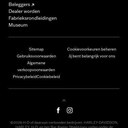
Beleggers
Dealer worden
Fabrieksrondleidingen
Museum
Sitemap
Cookievoorkeuren beheren
Gebruiksvoorwaarden
Jij bent belangrijk voor ons
Algemene
verkoopvoorwaarden
Privacybeleid
Cookiebeleid
©2026 H-D of daaraan verbonden bedrijven. HARLEY-DAVIDSON,
HARLEY, H-D, en het Bar &amp; Shield-logo vallen onder de