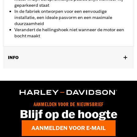
geparkeerd staat
In de fabriek ontworpen voor een eenvoudige
installatie, een ideale pasvorm en een maximale
duurzaamheid
Verandert de hellingshoek niet wanneer de motor een
bocht maakt
INFO
Past op '21-later RA1250S met adaptieve rijhoogte. Past op '24-
later RA1250SE. Originele uitrusting op RA1250SE en '26
RA1250L.
Installatie-instructies
Per stuk verkocht:
Elk
AANMELDEN VOOR DE NIEUWSBRIEF
In de doos:
Jiffy-standaard, bevestigingsmateriaal en installatie-
Blijf op de hoogte
instructies
AANMELDEN VOOR E-MAIL