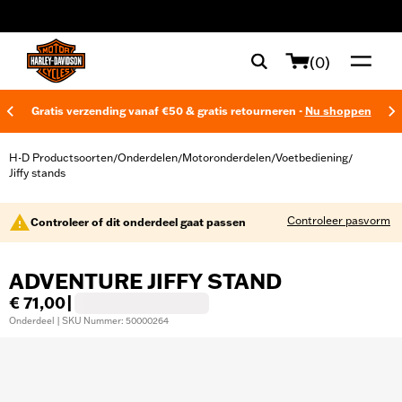
web accessibility
(0)
Gratis verzending vanaf €50 & gratis retourneren -
Nu shoppen
H-D Productsoorten
Onderdelen
Motoronderdelen
Voetbediening
/
/
/
/
Jiffy stands
Controleer pasvorm
Controleer of dit onderdeel gaat passen
ADVENTURE JIFFY STAND
€ 71,00
|
Onderdeel | SKU Nummer: 50000264