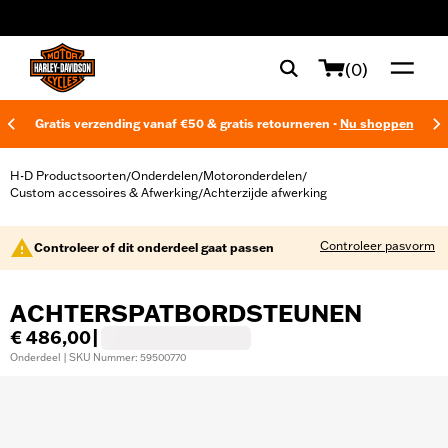
web accessibility
(0)
Gratis verzending vanaf €50 & gratis retourneren -
Nu shoppen
H-D Productsoorten
Onderdelen
Motoronderdelen
/
/
/
Custom accessoires & Afwerking
Achterzijde afwerking
/
Controleer pasvorm
Controleer of dit onderdeel gaat passen
ACHTERSPATBORDSTEUNEN
€ 486,00
|
Onderdeel | SKU Nummer: 59500770