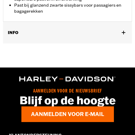
Past bij glanzend zwarte sissybars voor passagiers en
bagagerekken
INFO
Past op '18-later FLDE, FLHC, FLHCS en '24 FLI modellen.
Installatie-instructies
Per stuk verkocht:
Twee
In de doos:
Linker en rechter spatbordsteuncovers,
bevestigingsmateriaal en installatie-instructies
AANMELDEN VOOR DE NIEUWSBRIEF
Blijf op de hoogte
AANMELDEN VOOR E-MAIL