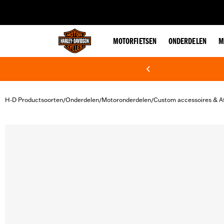
web accessibility
MOTORFIETSEN
ONDERDELEN
M
H-D Productsoorten
Onderdelen
Motoronderdelen
Custom accessoires & A
/
/
/