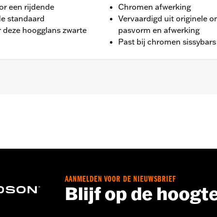
or een rijdende
Chromen afwerking
de standaard
Vervaardigd uit originele 
 deze hoogglans zwarte
pasvorm en afwerking
Past bij chromen sissybar
 FLI modellen.
steuncovers, bevestigingsmateriaal en installatie-instructi
AANMELDEN VOOR DE NIEUWSBRIEF
Blijf op de hoogt