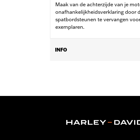
Maak van de achterzijde van je mot
onafhankelijkheidsverklaring door 
spatbordsteunen te vervangen voor
exemplaren.
INFO
Past op '18-later FLHC, FLHCS en '24
Installatie-instructies
Per stuk verkocht:
Twee
In de doos:
Linker en rechter spatbord