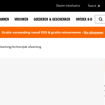
Dealer-lokalisator
Testrit
ANNEN
VROUWEN
GOEDEREN & GESCHENKEN
ONTDEK H-D
Gratis verzending vanaf €50 & gratis retourneren -
Nu shoppen
fwerking
Achterzijde afwerking
/