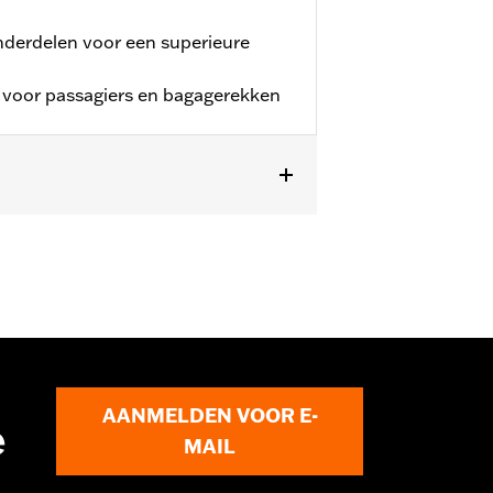
onderdelen voor een superieure
s voor passagiers en bagagerekken
es
AANMELDEN VOOR E-
e
MAIL