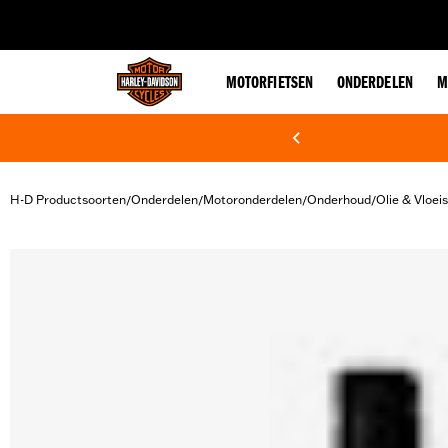
web accessibility
MOTORFIETSEN
ONDERDELEN
M
H-D Productsoorten
Onderdelen
Motoronderdelen
Onderhoud
Olie & Vloei
/
/
/
/