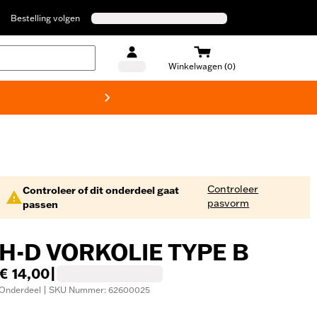
Bestelling volgen
Winkelwagen (0)
Harley
Controleer
Controleer of dit onderdeel gaat
pasvorm
passen
H-D VORKOLIE TYPE B
€ 14,00
|
Onderdeel | SKU Nummer: 62600025