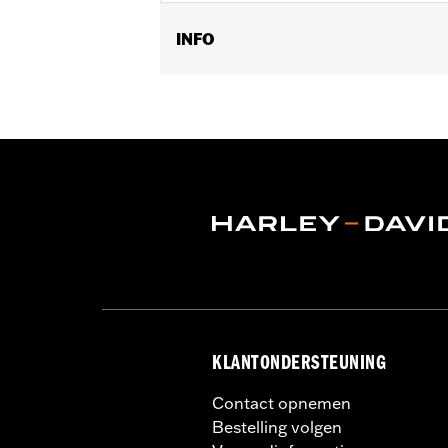
INFO
Type B. Raadpleeg de gebruikershandle
Per stuk verkocht:
Elk
Volume:
473 ml
KLANTONDERSTEUNING
Contact opnemen
Bestelling volgen