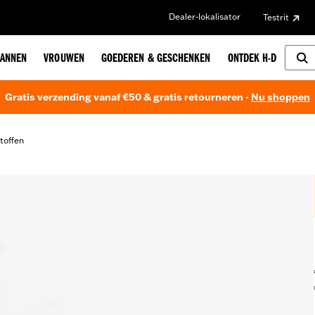
Dealer-lokalisator
Testrit
ANNEN
VROUWEN
GOEDEREN & GESCHENKEN
ONTDEK H-D
Gratis verzending vanaf €50 & gratis retourneren -
Nu shoppen
stoffen